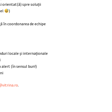
i orientat(ă) spre soluții
cel
)
ență în coordonarea de echipe
duri locale și internaționale
i
 alert (în sensul bun!)
ni
@vitrina.ro
.