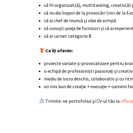
să fii organizat(ă), multitasking, creativ(ă) ș
să nu dai înapoi de la provocări (nici de la Ex
să ai chef de muncă și vibe de echipă
să cunoști piața de furnizori și să ai experi
să ai carnet categoria B
Ce îți oferim:
proiecte variate și provocatoare pentru bran
o echipă de profesioniști pasionați și creativ
mediu de lucru deschis, colaborativ și cu ritm
un mix bun de creație + execuție + oameni fai
Trimite-ne portofoliul și CV-ul tău la
office