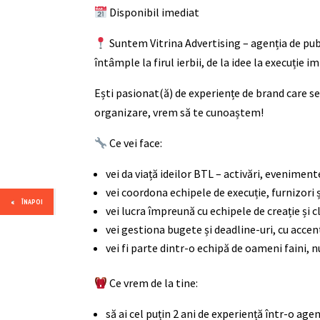
Disponibil imediat
Suntem Vitrina Advertising – agenția de publi
întâmple la firul ierbii, de la idee la execuție i
Ești pasionat(ă) de experiențe de brand care se
organizare, vrem să te cunoaștem!
Ce vei face:
vei da viață ideilor BTL – activări, evenimen
vei coordona echipele de execuție, furnizori 
ÎNAPOI
vei lucra împreună cu echipele de creație ș
vei gestiona bugete și deadline-uri, cu accent
vei fi parte dintr-o echipă de oameni faini, n
Ce vrem de la tine:
să ai cel puțin 2 ani de experiență într-o ag