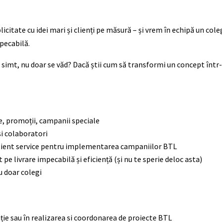
citate cu idei mari și clienți pe măsură – și vrem în echipă un col
mpecabilă.
 simt, nu doar se văd? Dacă știi cum să transformi un concept într
te, promoții, campanii speciale
și colaboratori
i client service pentru implementarea campaniilor BTL
 pe livrare impecabilă și eficiență (și nu te sperie deloc asta)
u doar colegi
enție sau în realizarea si coordonarea de proiecte BTL