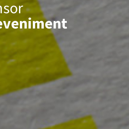
nsor
 eveniment