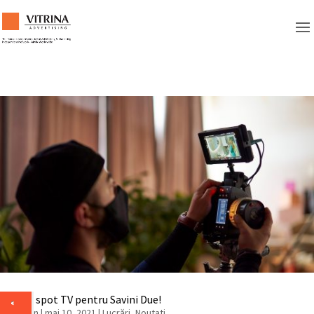
Un nou spot TV pentru Savini Due!
de
admin
|
mai 10, 2021
|
Lucrări
,
Noutati