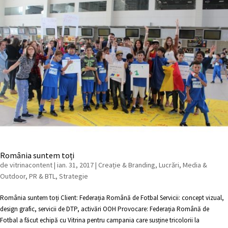
România suntem toți
de
vitrinacontent
|
ian. 31, 2017
|
Creație & Branding
,
Lucrări
,
Media &
Outdoor
,
PR & BTL
,
Strategie
România suntem toți Client: Federația Română de Fotbal Servicii: concept vizual,
design grafic, servicii de DTP, activări OOH Provocare: Federația Română de
Fotbal a făcut echipă cu Vitrina pentru campania care susține tricolorii la