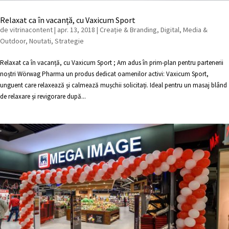
Relaxat ca în vacanță, cu Vaxicum Sport
de
vitrinacontent
|
apr. 13, 2018
|
Creație & Branding
,
Digital
,
Media &
Outdoor
,
Noutati
,
Strategie
Relaxat ca în vacanță, cu Vaxicum Sport ; Am adus în prim-plan pentru partenerii
noștri Wörwag Pharma un produs dedicat oamenilor activi: Vaxicum Sport,
unguent care relaxează și calmează mușchii solicitați. Ideal pentru un masaj blând
de relaxare și revigorare după...