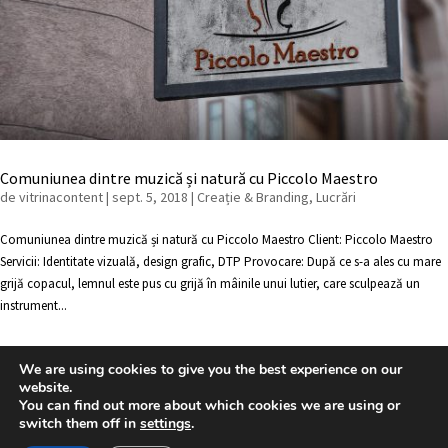
Comuniunea dintre muzică și natură cu Piccolo Maestro
de
vitrinacontent
|
sept. 5, 2018
|
Creație & Branding
,
Lucrări
Comuniunea dintre muzică și natură cu Piccolo Maestro Client: Piccolo Maestro
Servicii: Identitate vizuală, design grafic, DTP Provocare: După ce s-a ales cu mare
grijă copacul, lemnul este pus cu grijă în mâinile unui lutier, care sculpează un
instrument...
We are using cookies to give you the best experience on our
« Intrări Mai Vechi
website.
You can find out more about which cookies we are using or
© 2022 Vitrina Advertising. Toate drepturile rezervate
switch them off in
settings
.