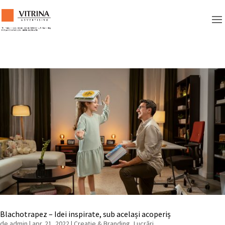
Blachotrapez – Idei inspirate, sub același acoperiș
de
admin
|
apr. 21, 2022
|
Creație & Branding
,
Lucrări