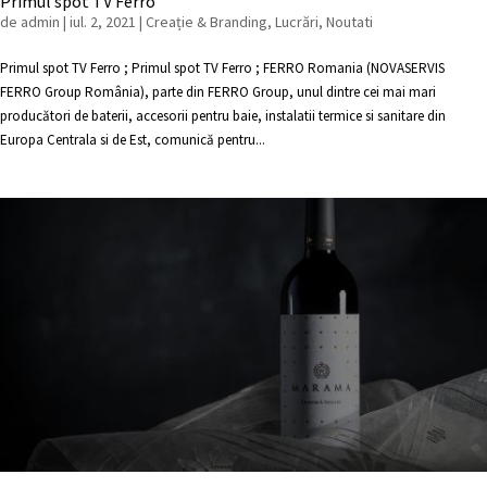
Primul spot TV Ferro
de
admin
|
iul. 2, 2021
|
Creație & Branding
,
Lucrări
,
Noutati
Primul spot TV Ferro ; Primul spot TV Ferro ; FERRO Romania (NOVASERVIS
FERRO Group România), parte din FERRO Group, unul dintre cei mai mari
producători de baterii, accesorii pentru baie, instalatii termice si sanitare din
Europa Centrala si de Est, comunică pentru...