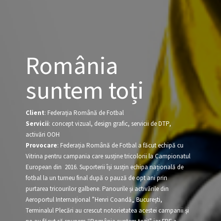
România
suntem toți
Client
: Federația Română de Fotbal
Servicii
: concept vizual, design grafic, servicii de DTP,
activări OOH
Provocare
: Federația Română de Fotbal a făcut echipă cu
Vitrina pentru campania care susține tricolorii la Campionatul
European din 2016. Suporterii își susțin echipa națională de
fotbal la un turneu final după o pauză de opt ani prin
purtarea tricourilor galbene. Panourile și activările din
Aeroportul Internațional ”Henri Coandă„ București,
Terminalul Plecări au crescut notorietatea acestei campanii și