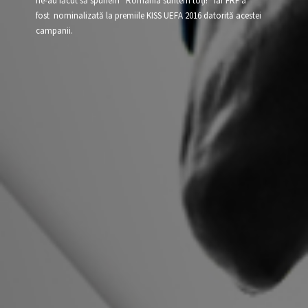
ne-au făcut să spunem “România suntem toți!” iar FRF a
fost nominalizată la premiile KISS UEFA 2016 datorită acestei
campanii.