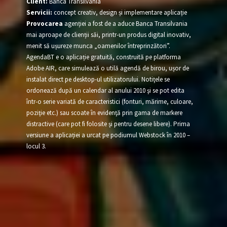
Client:
Banca Transilvania
Servicii:
concept creativ, design și implementare aplicație
Provocarea
agenției a fost de a aduce Banca Transilvania
mai aproape de clienții săi, printr-un produs digital inovativ,
menit să ușureze munca „oamenilor întreprinzători”.
AgendaBT e o aplicație gratuită, construită pe platforma
Adobe AIR, care simulează o utilă agendă de birou, ușor de
instalat direct pe desktop-ul utilizatorului. Notiţele se
ordonează după un calendar al anului 2010 şi se pot edita
într-o serie variată de caracteristici (fonturi, mărime, culoare,
poziţie etc.) sau scoate în evidenţă prin gama de markere
distractive (care pot fi folosite şi pentru desene libere). Prima
versiune a aplicației a urcat pe podiumul Webstock în 2010 –
locul 3.