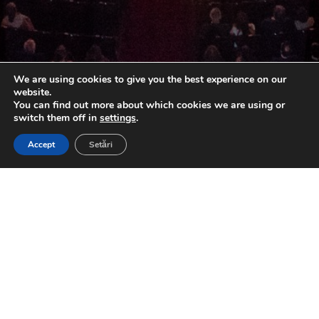
We are using cookies to give you the best experience on our
website.
You can find out more about which cookies we are using or
switch them off in
settings
.
Accept
Setări
;
La 25 de ani de Vitrina Advertising, am transformat o simplă zi din
calendarul lunii octombrie 2017 într-o adevărată seară ca-n
povești – noi și familiile noastre, împreună cu foști colegi, clienți,